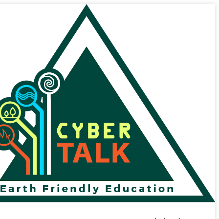
پرش
به
محتوا