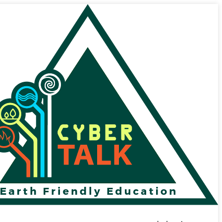
پرش
به
محتوا