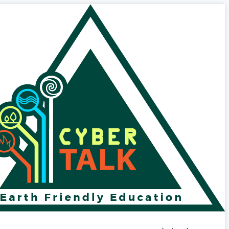
پرش
به
محتوا