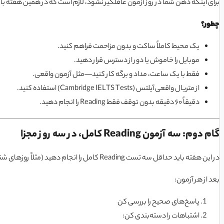
برای اینکه ذهن شما در روز آزمون غافلگیر نشود، لازم است که در همین هفته با
چطور؟
یک محیط کاملاً ساکت و بدون مزاحمت فراهم کنید.
موبایل را خاموش یا دور از دسترس قرار دهید.
فقط با یک ساعت، مداد و برگه کار کنید—مثل آزمون واقعی.
از متریال واقعی آیلتس (
Cambridge IELTS Tests
) استفاده کنید.
دقیقاً ۶۰ دقیقه بدون توقف فقط Reading را انجام دهید.
گام دوم: سه آزمون Reading کامل، در سه روز مجزا
در این هفته باید حداقل سه تست Reading کامل را انجام دهید (مثلاً روزهای شنبه، دوشنبه و چهارشنبه).
بعد از هر آزمون:
پاسخ‌های صحیح را بررسی کن
اشتباهات را دسته‌بندی کن: