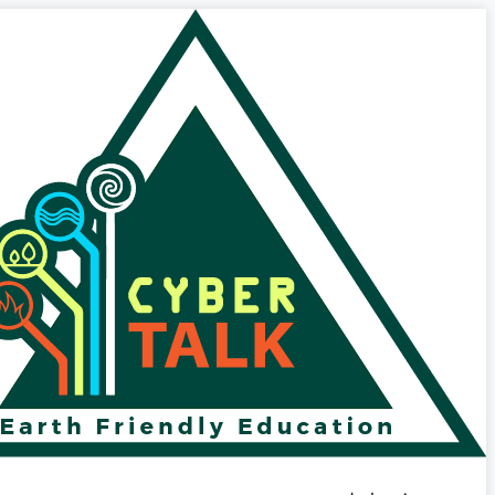
پرش
به
محتوا