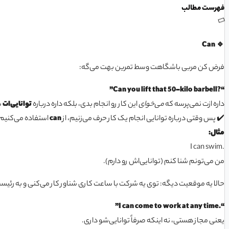
فهرست مطالب
Can
🔹
فرض کن مربی باشگاهت وسط تمرین بهت می‌گه:
“?Can you lift that 50-kilo barbell”
داره ازت نمی‌پرسه که
می‌خوای
این کار رو انجام بدی، بلکه داره درباره
توانایی‌ات
س
✔️ پس وقتی درباره توانایی انجام یک کار حرف می‌زنیم، از
can
استفاده می‌کنیم.
مثال
:
.I can swim
من می‌تونم شنا کنم (توانایی‌اش رو دارم).
حالا یه موقعیت دیگه: توی یه شرکت با ساعت کاری شناور کار می‌کنی و به رئیس
“.I can come to work at any time”
یعنی مجاز هستی، نه اینکه صرفاً توانایی‌شو داری.