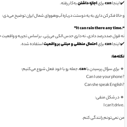
✔️ اینجا
can
برای
اجازه داشتن
به‌کار رفته.
و حالا فکر کن داری به یه دوستت درباره آب‌وهووای شمال ایران توضیح می‌دی:
“.It can rain there any time”
نه قول صددرصد دادی، نه داری حدس الکی می‌زنی. بر اساس تجربه‌ و واقعیت ح
✔️ اینجا
can
برای
احتمال منطقی و مبتنی بر واقعیت
استفاده شده.
نکته‌ها
:
🔹 برای سؤال پرسیدن با
can
، جمله رو با خود فعل شروع می‌کنیم:
?Can I use your phone
?Can she speak English
🔹 در شکل منفی:
.I can’t drive
من نمی‌تونم رانندگی کنم.